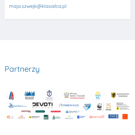
maja.szwejk@klasailca.pl
Partnerzy